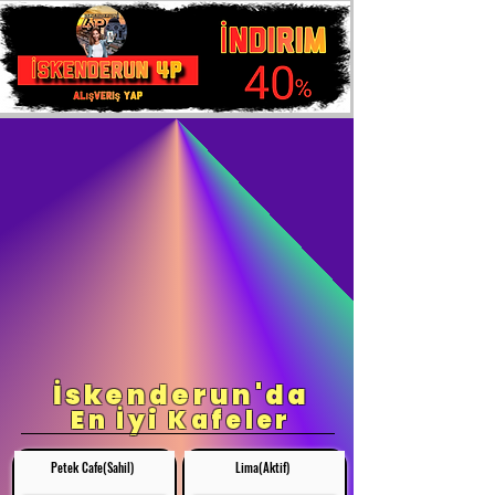
İskenderun'da
En İyi Kafeler
Petek Cafe(Sahil)
Lima(Aktif)